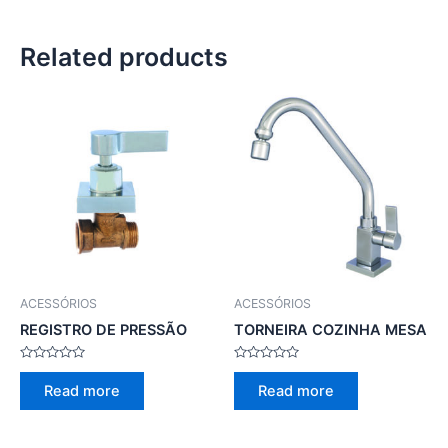
Related products
ACESSÓRIOS
ACESSÓRIOS
REGISTRO DE PRESSÃO
TORNEIRA COZINHA MESA
Rated
Rated
0
0
Read more
Read more
out
out
of
of
5
5