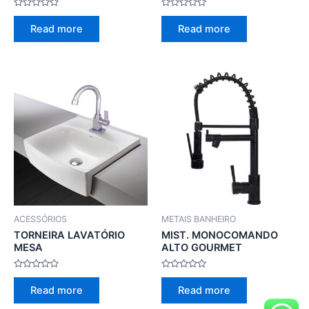
Rated
Rated
0
0
Read more
Read more
out
out
of
of
5
5
ACESSÓRIOS
METAIS BANHEIRO
TORNEIRA LAVATÓRIO
MIST. MONOCOMANDO
MESA
ALTO GOURMET
Rated
Rated
0
0
Read more
Read more
out
out
of
of
5
5