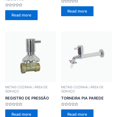
Rated
0
Rated
Read more
out
0
Read more
of
out
5
of
5
METAIS COZINHA / ÁREA DE
METAIS COZINHA / ÁREA DE
SERVIÇO
SERVIÇO
REGISTRO DE PRESSÃO
TORNEIRA PIA PAREDE
Rated
Rated
0
0
Read more
Read more
out
out