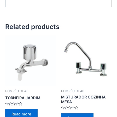
Related products
POMPÉU CC40
POMPÉU CC40
MISTURADOR COZINHA
TORNEIRA JARDIM
MESA
Rated
0
Rated
Read more
out
0