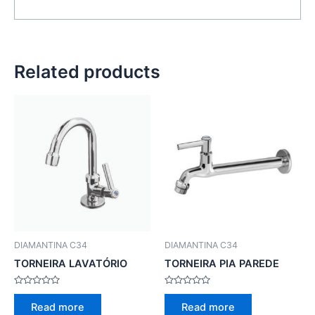
Related products
DIAMANTINA C34
DIAMANTINA C34
TORNEIRA LAVATÓRIO
TORNEIRA PIA PAREDE
Rated
Rated
0
0
Read more
Read more
out
out