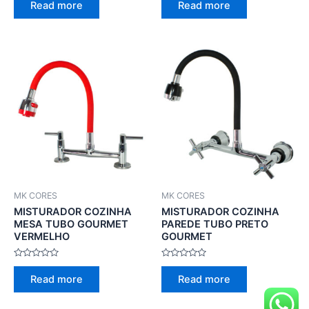
Read more
Read more
out
out
of
of
5
5
MK CORES
MK CORES
MISTURADOR COZINHA
MISTURADOR COZINHA
MESA TUBO GOURMET
PAREDE TUBO PRETO
VERMELHO
GOURMET
Rated
Rated
0
0
Read more
Read more
out
out
of
of
5
5