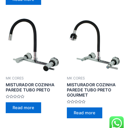
out
5
of
5
MK CORES
MK CORES
MISTURADOR COZINHA
MISTURADOR COZINHA
PAREDE TUBO PRETO
PAREDE TUBO PRETO
GOURMET
Rated
0
Rated
Read more
out
0
of
Read more
out
5
of
5