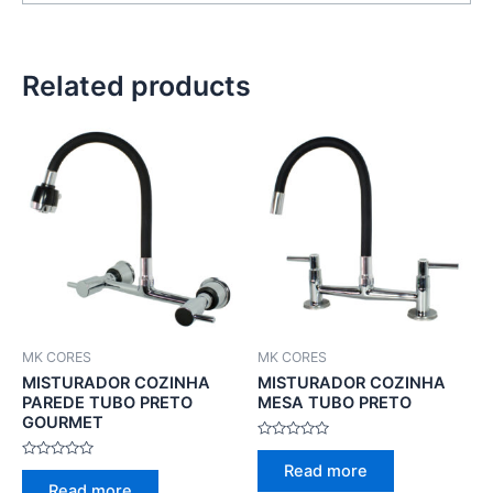
Related products
MK CORES
MK CORES
MISTURADOR COZINHA
MISTURADOR COZINHA
PAREDE TUBO PRETO
MESA TUBO PRETO
GOURMET
Rated
0
Rated
Read more
out
0
of
Read more