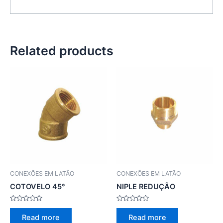
Related products
CONEXÕES EM LATÃO
CONEXÕES EM LATÃO
COTOVELO 45°
NIPLE REDUÇÃO
Rated
Rated
0
0
Read more
Read more
out
out