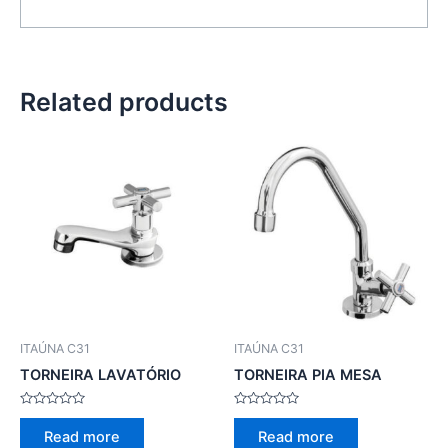
Related products
ITAÚNA C31
ITAÚNA C31
TORNEIRA LAVATÓRIO
TORNEIRA PIA MESA
Rated
Rated
0
0
Read more
Read more
out
out