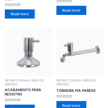
Rated
0
Rated
Read more
out
0
Read more
of
out
5
of
5
METAIS COZINHA / ÁREA DE
METAIS COZINHA / ÁREA DE
SERVIÇO
SERVIÇO
ACABAMENTO PARA
TORNEIRA PIA PAREDE
REGISTRO
Rated
0
Rated
Read more
out
0