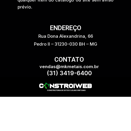
u
prévio.
l
k
ENDEREÇO
Rua Dona Alexandrina, 66
Pedro II – 31230-030 BH – MG
CONTATO
vendas@mkmetais.com.br
(31) 3419-6400