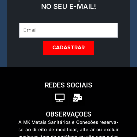
NO SEU E-MAIL!
CADASTRAR
REDES SOCIAIS
T
M
v
a
i
OBSERVAÇOES
l
A MK Metais Sanitários e Conexões reserva-
-
se ao direito de modificar, alterar ou excluir
b
qualquer item do catálogo ou site sem aviso