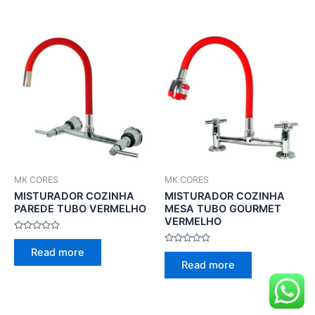
5
5
MK CORES
MK CORES
MISTURADOR COZINHA
MISTURADOR COZINHA
PAREDE TUBO VERMELHO
MESA TUBO GOURMET
VERMELHO
Rated
0
Rated
Read more
out
0
of
Read more
out
5
of
5