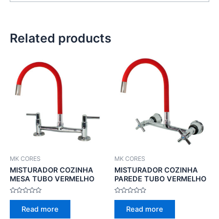
Related products
MK CORES
MK CORES
MISTURADOR COZINHA
MISTURADOR COZINHA
MESA TUBO VERMELHO
PAREDE TUBO VERMELHO
Rated
Rated
0
0
Read more
Read more
out
out
of
of