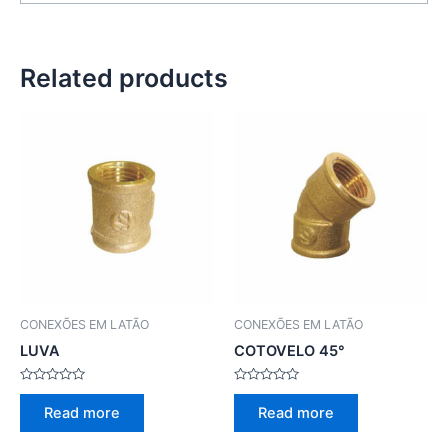
Related products
CONEXÕES EM LATÃO
CONEXÕES EM LATÃO
LUVA
COTOVELO 45°
Rated
Rated
0
0
Read more
Read more
out
out
of
of
5
5