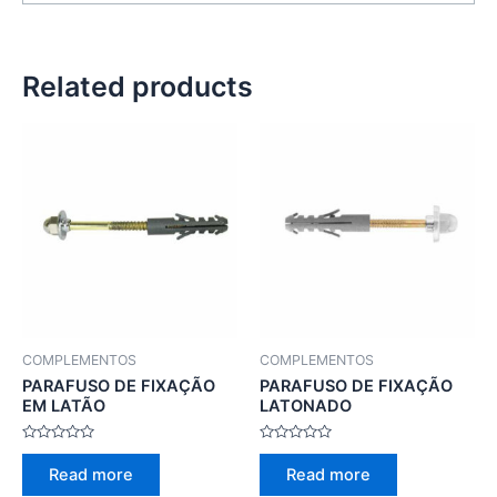
Related products
COMPLEMENTOS
COMPLEMENTOS
PARAFUSO DE FIXAÇÃO
PARAFUSO DE FIXAÇÃO
EM LATÃO
LATONADO
Rated
Rated
0
0
Read more
Read more
out
out
of
of