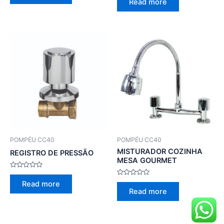
Read more
of
out
5
of
5
POMPÉU CC40
POMPÉU CC40
MISTURADOR COZINHA
REGISTRO DE PRESSÃO
MESA GOURMET
Rated
0
Rated
Read more
out
0
Read more
of
out
5
of
5