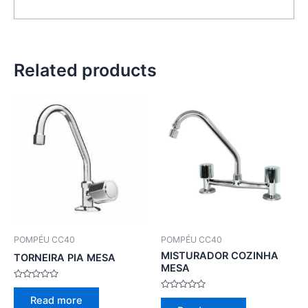
Related products
POMPÉU CC40
POMPÉU CC40
MISTURADOR COZINHA
TORNEIRA PIA MESA
MESA
Rated
0
Rated
Read more
out
0