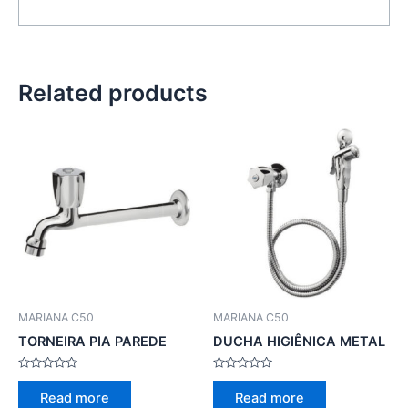
Related products
MARIANA C50
MARIANA C50
TORNEIRA PIA PAREDE
DUCHA HIGIÊNICA METAL
Rated
Rated
0
0
Read more
Read more
out
out