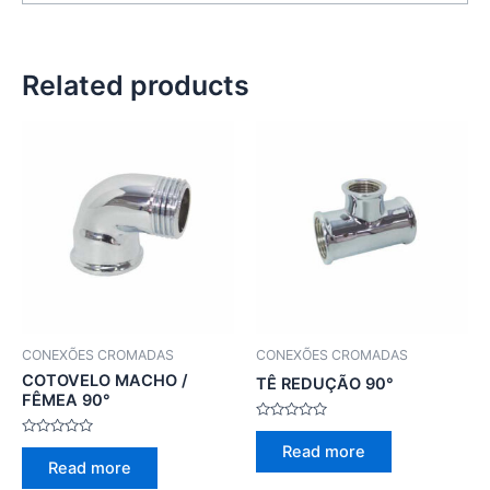
Related products
CONEXÕES CROMADAS
CONEXÕES CROMADAS
COTOVELO MACHO /
TÊ REDUÇÃO 90°
FÊMEA 90°
Rated
0
Rated
Read more
out
0
Read more
of
out
5
of