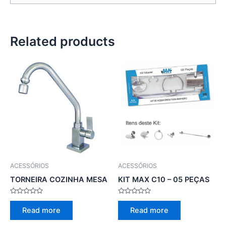
Related products
ACESSÓRIOS
ACESSÓRIOS
TORNEIRA COZINHA MESA
KIT MAX C10 – 05 PEÇAS
Rated
Rated
0
0
Read more
Read more
out
out
of
of
5
5