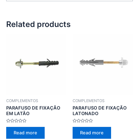
Related products
COMPLEMENTOS
COMPLEMENTOS
PARAFUSO DE FIXAÇÃO
PARAFUSO DE FIXAÇÃO
EM LATÃO
LATONADO
Rated
Rated
0
0
Read more
Read more
out
out
of
of