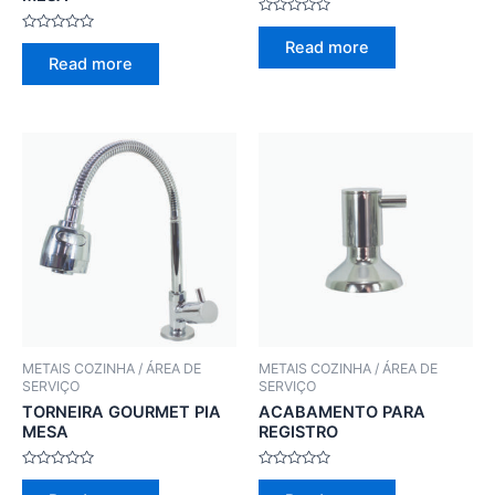
Rated
0
Rated
Read more
out
0
Read more
of
out
5
of
5
METAIS COZINHA / ÁREA DE
METAIS COZINHA / ÁREA DE
SERVIÇO
SERVIÇO
TORNEIRA GOURMET PIA
ACABAMENTO PARA
MESA
REGISTRO
Rated
Rated
0
0