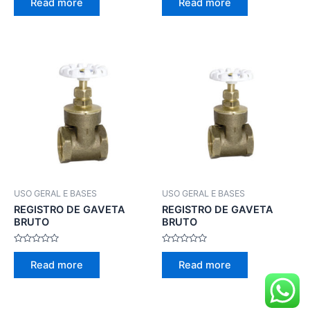
Read more
Read more
out
out
of
of
5
5
USO GERAL E BASES
USO GERAL E BASES
REGISTRO DE GAVETA
REGISTRO DE GAVETA
BRUTO
BRUTO
Rated
Rated
0
0
Read more
Read more
out
out
of
of
5
5