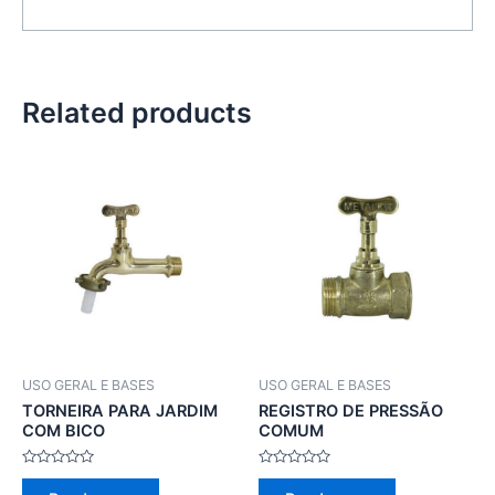
Related products
USO GERAL E BASES
USO GERAL E BASES
TORNEIRA PARA JARDIM
REGISTRO DE PRESSÃO
COM BICO
COMUM
Rated
Rated
0
0