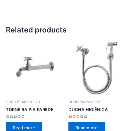
Related products
OURO BRANCO C23
OURO BRANCO C23
TORNEIRA PIA PAREDE
DUCHA HIGIÊNICA
Rated
Rated
0
0
Read more
Read more
out
out