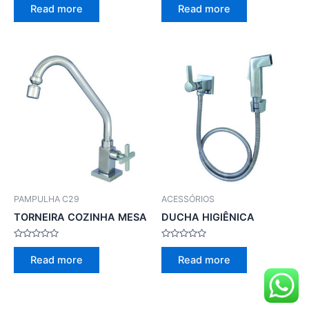
0
0
Read more
Read more
out
out
of
of
5
5
PAMPULHA C29
ACESSÓRIOS
TORNEIRA COZINHA MESA
DUCHA HIGIÊNICA
Rated
Rated
0
0
Read more
Read more
out
out
of
of
5
5