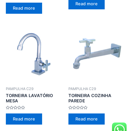
0
Rated
Read more
out
0
Read more
of
out
5
of
5
PAMPULHA C29
PAMPULHA C29
TORNEIRA LAVATÓRIO
TORNEIRA COZINHA
MESA
PAREDE
Rated
Rated
0
0
Read more
Read more
out
out
of
of
5
5