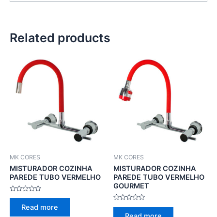
Related products
MK CORES
MK CORES
MISTURADOR COZINHA
MISTURADOR COZINHA
PAREDE TUBO VERMELHO
PAREDE TUBO VERMELHO
GOURMET
Rated
0
Rated
Read more
out
0
of
Read more