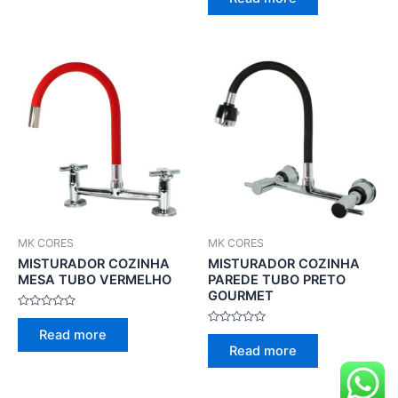
out
5
of
5
MK CORES
MK CORES
MISTURADOR COZINHA
MISTURADOR COZINHA
MESA TUBO VERMELHO
PAREDE TUBO PRETO
GOURMET
Rated
0
Rated
Read more
out
0
of
Read more
out
5
of
5