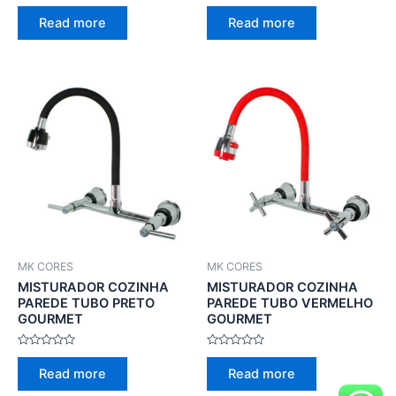
Rated
Rated
0
0
Read more
Read more
out
out
of
of
5
5
MK CORES
MK CORES
MISTURADOR COZINHA
MISTURADOR COZINHA
PAREDE TUBO PRETO
PAREDE TUBO VERMELHO
GOURMET
GOURMET
Rated
Rated
0
0
Read more
Read more
out
out
of
of