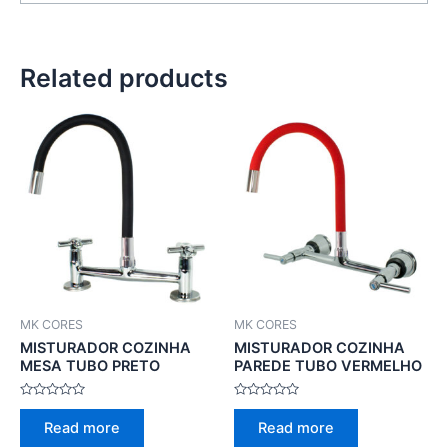
Related products
MK CORES
MK CORES
MISTURADOR COZINHA
MISTURADOR COZINHA
MESA TUBO PRETO
PAREDE TUBO VERMELHO
Rated
Rated
0
0
Read more
Read more
out
out
of
of