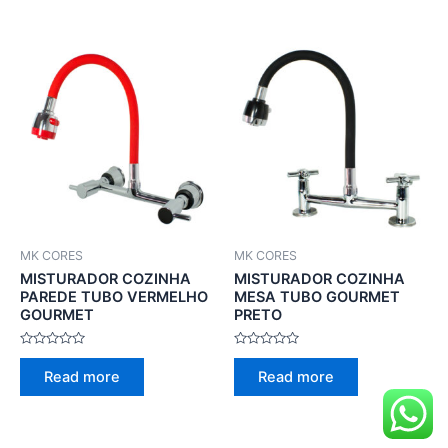
5
5
MK CORES
MK CORES
MISTURADOR COZINHA
MISTURADOR COZINHA
PAREDE TUBO VERMELHO
MESA TUBO GOURMET
GOURMET
PRETO
Rated
Rated
0
0
Read more
Read more
out
out
of
of
5
5