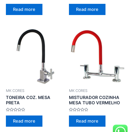
Rated
Rated
0
0
Read more
Read more
out
out
of
of
5
5
MK CORES
MK CORES
TONEIRA COZ. MESA
MISTURADOR COZINHA
PRETA
MESA TUBO VERMELHO
Rated
Rated
0
0
Read more
Read more
out
out
of
of
5
5