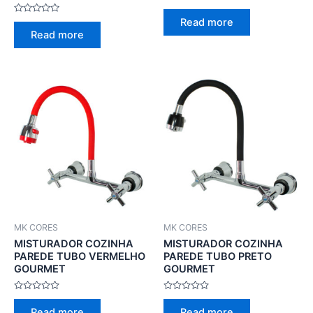
Rated
0
Rated
Read more
out
0
of
Read more
out
5
of
5
MK CORES
MK CORES
MISTURADOR COZINHA
MISTURADOR COZINHA
PAREDE TUBO VERMELHO
PAREDE TUBO PRETO
GOURMET
GOURMET
Rated
Rated
0
0
Read more
Read more