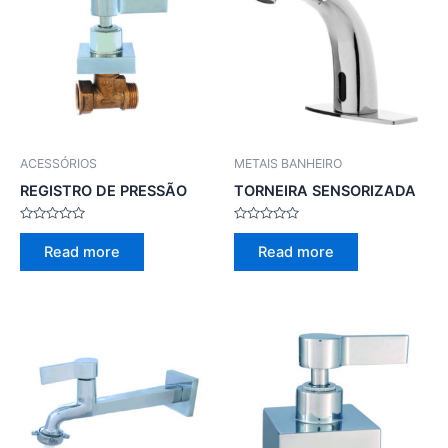
ACESSÓRIOS
METAIS BANHEIRO
REGISTRO DE PRESSÃO
TORNEIRA SENSORIZADA
Rated
Rated
0
0
Read more
Read more
out
out
of
of
5
5