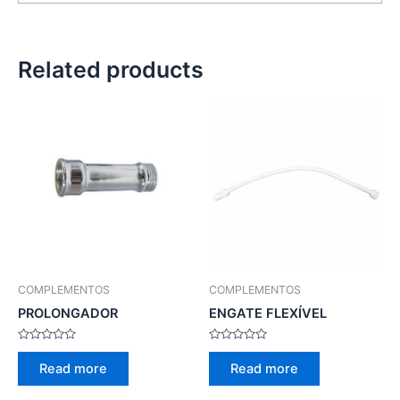
Related products
COMPLEMENTOS
COMPLEMENTOS
PROLONGADOR
ENGATE FLEXÍVEL
Rated
Rated
0
0
Read more
Read more
out
out
of
of
5
5