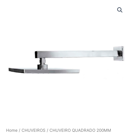
Ir
para
o
conteúdo
Home
/
CHUVEIROS
/ CHUVEIRO QUADRADO 200MM