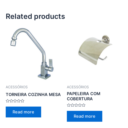
Related products
ACESSÓRIOS
ACESSÓRIOS
PAPELEIRA COM
TORNEIRA COZINHA MESA
COBERTURA
Rated
0
Rated
Read more
out
0
Read more
of
out
5
of
5