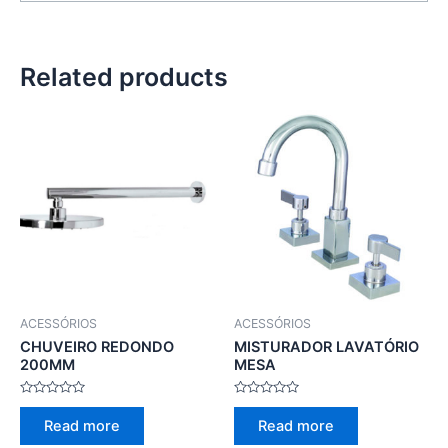
Related products
ACESSÓRIOS
ACESSÓRIOS
CHUVEIRO REDONDO
MISTURADOR LAVATÓRIO
200MM
MESA
Rated
Rated
0
0
Read more
Read more
out
out
of
of