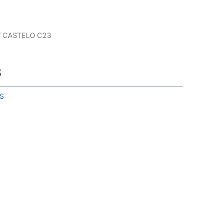
/ CASTELO C23
3
S