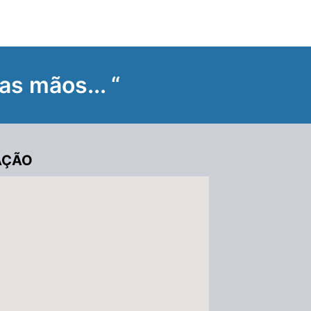
as mãos... “
AÇÃO