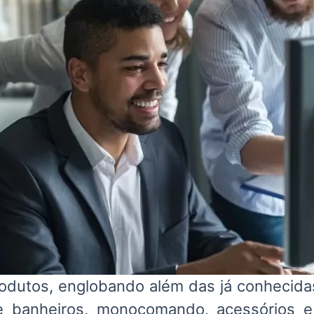
rodutos, englobando além das já conhecida
 e banheiros, monocomando, acessórios 