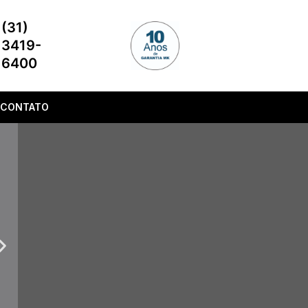
(31)
3419-
6400
CONTATO
Next